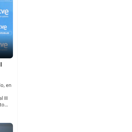
l
o, en
 III
o...