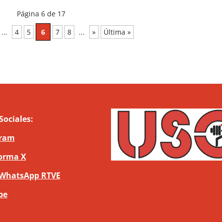
Página 6 de 17
...
4
5
6
7
8
...
»
Última »
Sociales:
gram
orma X
 WhatsApp RTVE
be