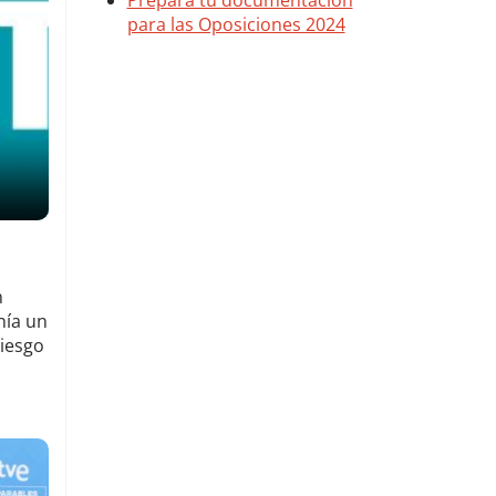
n
nía un
riesgo