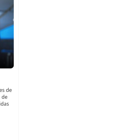
es de
n de
idas