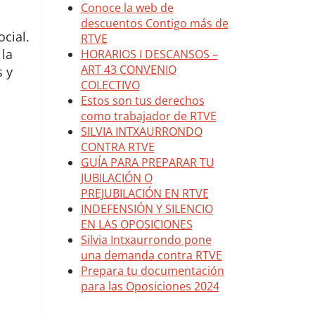
ocial.
 la
s y