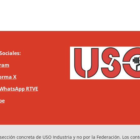
Sociales:
gram
orma X
 WhatsApp RTVE
be
sección concreta de USO Industria y no por la Federación. Los con