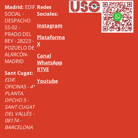
Madrid:
EDIF.
Redes
SOCIAL -
Sociales:
DESPACHO
Instagram
SS-02 -
PRADO DEL
Plataforma
REY - 28223 -
X
POZUELO DE
ALARCÓN-
Canal
MADRID
WhatsApp
RTVE
Sant Cugat:
EDIF.
Youtube
OFICINAS - 4ª
PLANTA.
DPCHO 5 -
SANT CUGAT
DEL VALLÈS -
08174 -
BARCELONA