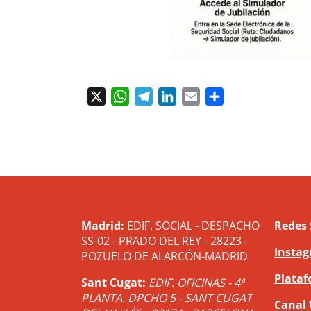
X
WhatsApp
Telegram
LinkedIn
Email
Compartir
Madrid:
EDIF. SOCIAL - DESPACHO
Redes 
SS-02 - PRADO DEL REY - 28223 -
Insta
POZUELO DE ALARCÓN-MADRID
Plataf
Sant Cugat:
EDIF. OFICINAS - 4ª
PLANTA. DPCHO 5 - SANT CUGAT
Canal