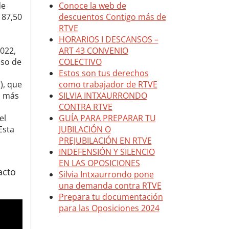
de
187,50
2022,
aso de
), que
o más
el
Esta
acto