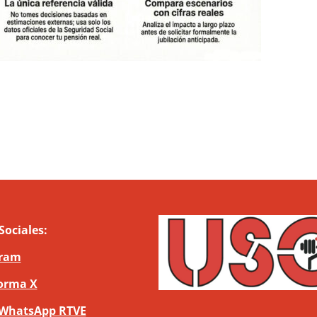
Sociales:
gram
orma X
 WhatsApp RTVE