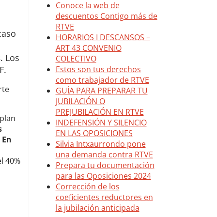
caso
s
. Los
F.
rte
 plan
s
.
En
el 40%