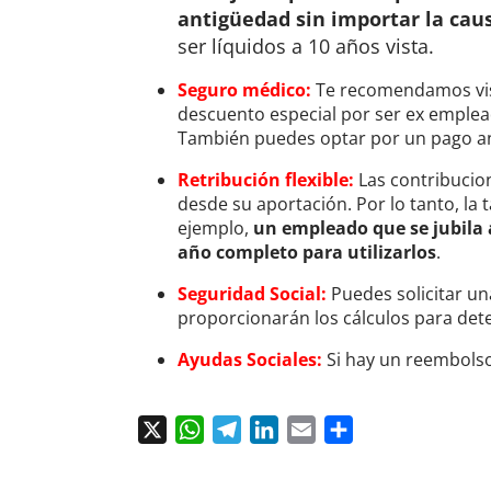
antigüedad sin importar la causa
ser líquidos a 10 años vista.
Seguro médico:
Te recomendamos visit
descuento especial por ser ex emplead
También puedes optar por un pago an
Retribución flexible:
Las contribucio
desde su aportación. Por lo tanto, la t
ejemplo,
un empleado que se jubila 
año completo para utilizarlos
.
Seguridad Social:
Puedes solicitar una
proporcionarán los cálculos para dete
Ayudas Sociales:
Si hay un reembols
X
WhatsApp
Telegram
LinkedIn
Email
Compartir