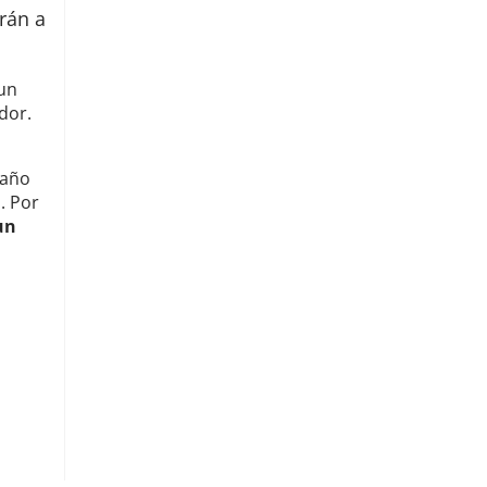
arán a
 un
dor.
 año
. Por
un