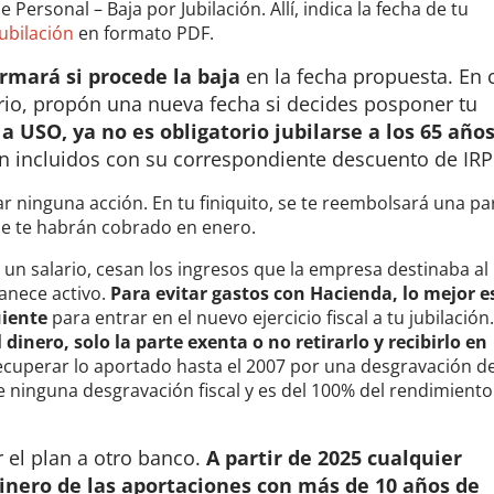
Personal – Baja por Jubilación. Allí, indica la fecha de tu
ubilación
en formato PDF.
rmará si procede la baja
en la fecha propuesta. En 
ario, propón una nueva fecha si decides posponer tu
 a USO, ya no es obligatorio jubilarse a los 65 año
án incluidos con su correspondiente descuento de IRP
 ninguna acción. En tu finiquito, se te reembolsará una pa
se te habrán cobrado en enero.
r un salario, cesan los ingresos que la empresa destinaba al
anece activo.
Para evitar gastos con Hacienda, lo mejor e
uiente
para entrar en el nuevo ejercicio fiscal a tu jubilación
dinero, solo la parte exenta o no retirarlo y recibirlo en
uperar lo aportado hasta el 2007 por una desgravación d
ne ninguna desgravación fiscal y es del 100% del rendimiento
r el plan a otro banco.
A partir de 2025 cualquier
dinero de las aportaciones con más de 10 años de