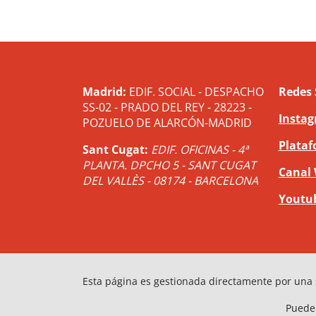
Madrid:
EDIF. SOCIAL - DESPACHO
Redes 
SS-02 - PRADO DEL REY - 28223 -
Insta
POZUELO DE ALARCÓN-MADRID
Plataf
Sant Cugat:
EDIF. OFICINAS - 4ª
PLANTA. DPCHO 5 - SANT CUGAT
Canal
DEL VALLÈS - 08174 - BARCELONA
Youtu
Esta página es gestionada directamente por una 
Puede 