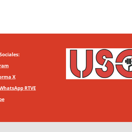
Sociales:
gram
orma X
 WhatsApp RTVE
be