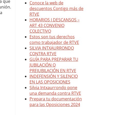
 a que
unión.
ga