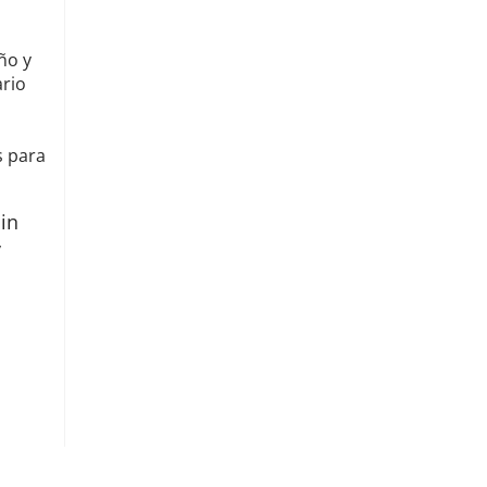
ño y
ario
s para
in
y