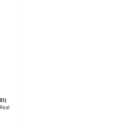
EI)
Real