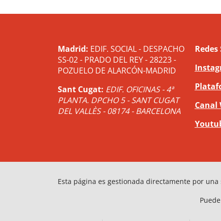
Madrid:
EDIF. SOCIAL - DESPACHO
Redes 
SS-02 - PRADO DEL REY - 28223 -
Insta
POZUELO DE ALARCÓN-MADRID
Plataf
Sant Cugat:
EDIF. OFICINAS - 4ª
PLANTA. DPCHO 5 - SANT CUGAT
Canal
DEL VALLÈS - 08174 - BARCELONA
Youtu
Esta página es gestionada directamente por una 
Puede 