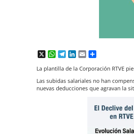
X
WhatsApp
Telegram
LinkedIn
Email
Compartir
La plantilla de la Corporación RTVE pi
Las subidas salariales no han compens
nuevas deducciones que agravan la si