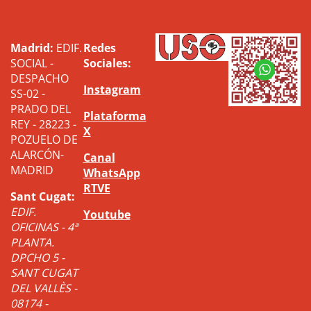
Madrid:
EDIF.
Redes
SOCIAL -
Sociales:
DESPACHO
Instagram
SS-02 -
PRADO DEL
Plataforma
REY - 28223 -
X
POZUELO DE
ALARCÓN-
Canal
MADRID
WhatsApp
RTVE
Sant Cugat:
EDIF.
Youtube
OFICINAS - 4ª
PLANTA.
DPCHO 5 -
SANT CUGAT
DEL VALLÈS -
08174 -